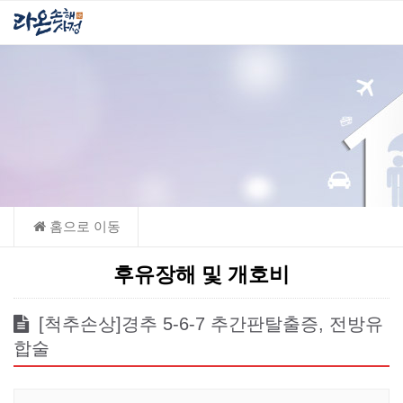
후유장해 및 개호비
[척추손상]경추 5-6-7 추간판탈출증, 전방유
합술