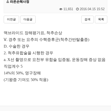
라온손해사정
11,651
2016.04.15 15:52
이전글
다음글
검색
목록
맥브라이드 장해평가표
,
척추손상
Ⅴ
.
경추 또는 요추의 수핵증후군
(
척추간반탈출증
)
D.
수술한 경우
2.
척추유합술을 시행한 경우
a. X
선 촬영으로 요천부 유합술 입증됨
,
운동장해 증상 없음
직업계수
5
14%
의
50%,
영구장해
(
기왕증 기여도
50%
적용
)