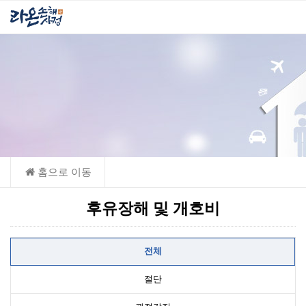
후유장해 및 개호비
전체
절단