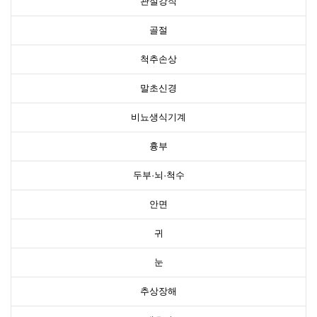
관절강직
골절
척추손상
말초신경
비뇨생식기계
흉부
두부·뇌·척수
안면
귀
눈
추상장해