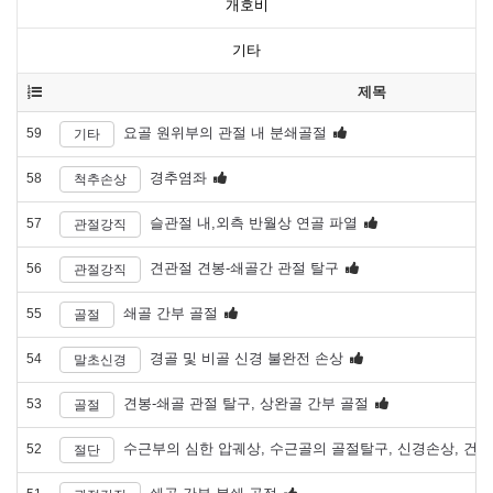
개호비
기타
제목
요골 원위부의 관절 내 분쇄골절
59
기타
경추염좌
58
척추손상
슬관절 내,외측 반월상 연골 파열
57
관절강직
견관절 견봉-쇄골간 관절 탈구
56
관절강직
쇄골 간부 골절
55
골절
경골 및 비골 신경 불완전 손상
54
말초신경
견봉-쇄골 관절 탈구, 상완골 간부 골절
53
골절
수근부의 심한 압궤상, 수근골의 골절탈구, 신경손상, 건
52
절단