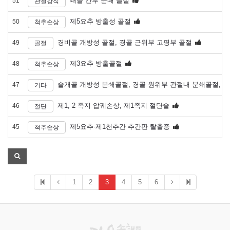
쇄골 간부 분쇄 골절
51
관절강직
제5요추 방출성 골절
50
척추손상
경비골 개방성 골절, 경골 근위부 고평부 골절
49
골절
제3요추 방출골절
48
척추손상
슬개골 개방성 분쇄골절, 경골 원위부 관절내 분쇄골절, 
47
기타
제1, 2 족지 압궤손상, 제1족지 절단술
46
절단
제5요추-제1천추간 추간판 탈출증
45
척추손상
1
2
3
4
5
6